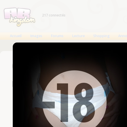
217 connectés
Accueil
Images
Forums
Lecture
Shopping
Anno
Connexion
Un compte est nécessaire
Nom d'utilisateur
Mot de passe