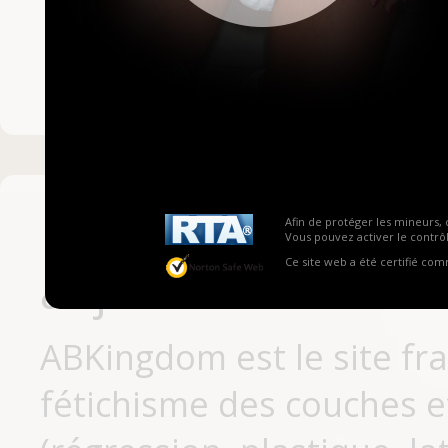
Mot de passe ou no
Pas encore inscrit
Afin de protéger les mineurs, 
Vous pouvez activer le contrôl
Ce site web a été certifié co
aujourd'hui
ABKingdom est le site fr
fétichisme des couches et