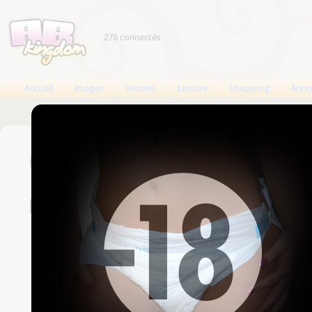
278 connectés
Accueil
Images
Forums
Lecture
Shopping
Anno
Connexion
Un compte est nécessaire
Nom d'utilisateur
Mot de passe