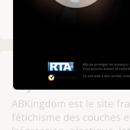
Mot de passe ou no
Pas encore inscrit
Afin de protéger les mineurs, 
Vous pouvez activer le contrôl
Ce site web a été certifié co
aujourd'hui
ABKingdom est le site fr
fétichisme des couches et