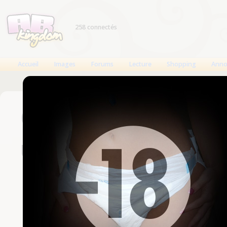
258 connectés
Accueil
Images
Forums
Lecture
Shopping
Anno
Connexion
Un compte est nécessaire
Nom d'utilisateur
Mot de passe