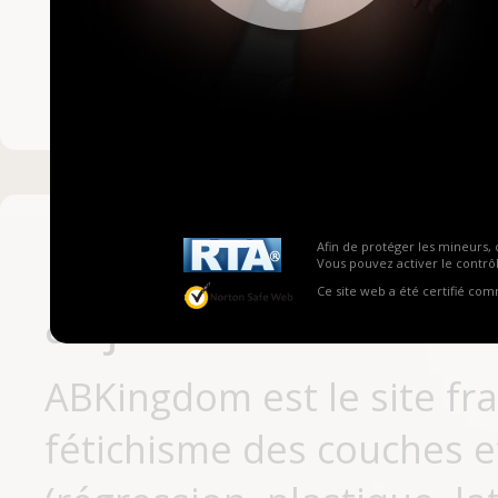
Mot de passe ou no
Pas encore inscrit
Afin de protéger les mineurs, 
Vous pouvez activer le contrôl
Ce site web a été certifié co
aujourd'hui
ABKingdom est le site fr
fétichisme des couches et