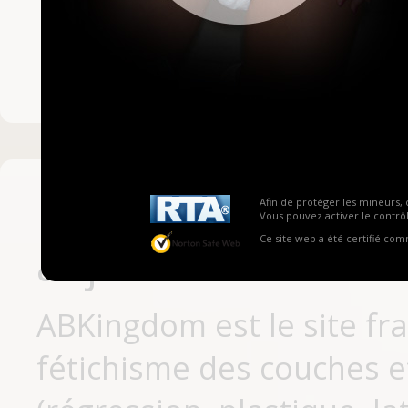
Mot de passe ou no
Pas encore inscrit
Afin de protéger les mineurs, 
Vous pouvez activer le contrôl
Ce site web a été certifié co
aujourd'hui
ABKingdom est le site fr
fétichisme des couches et