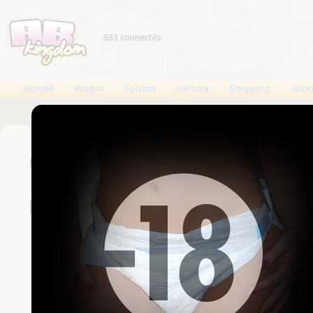
633 connectés
Accueil
Images
Forums
Lecture
Shopping
Anno
Connexion
Un compte est nécessaire
Nom d'utilisateur
Mot de passe