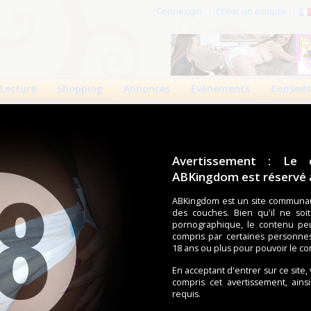
Connexion
Créer un compte
Lecture
Shopping
Annonces
Evènements
Conseils
Avertissement : Le 
ABKingdom est réservé a
r cette page.
ABKingdom est un site communau
des couches. Bien qu'il ne soi
om d'utilisateur
pornographique, le contenu pe
compris par certaines personne
Mot de passe
18 ans ou plus pour pouvoir le co
En acceptant d'entrer sur ce site,
compris cet avertissement, ains
requis.