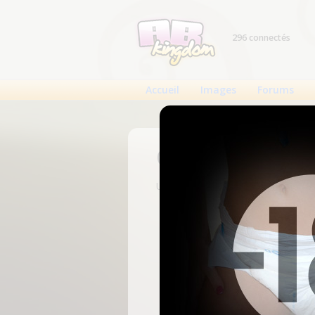
296 connectés
Accueil
Images
Forums
Connexion
Un compte est nécessaire pour voi
N