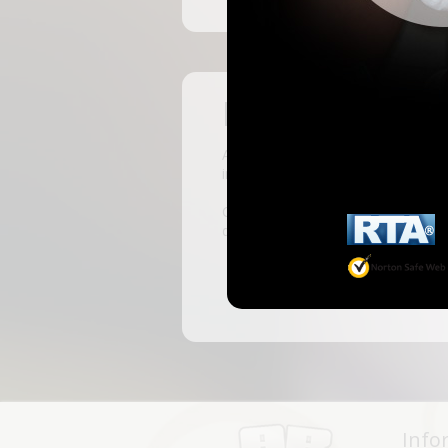
Pas encore insc
ABKingdom est le site français de r
inscrivant, vous pourrez accéder à 
C'est rapide et gratuit, des millie
discussions, faire des rencontres, l
Info