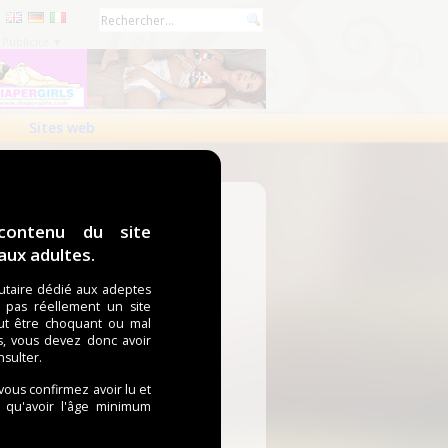
Publicité ▼
Sites web
contenu du site
ux adultes.
taire dédié aux adeptes
t pas réellement un site
ut être choquant ou mal
s, vous devez donc avoir
nsulter.
 vous confirmez avoir lu et
i qu'avoir l'âge minimum