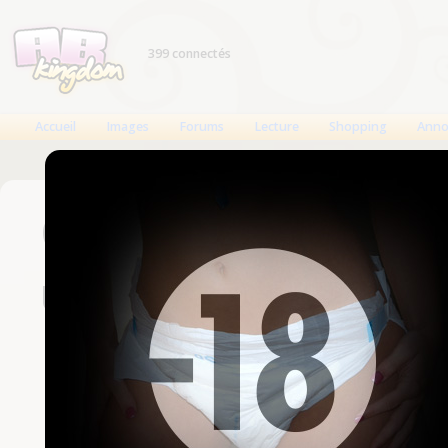
399 connectés
Accueil
Images
Forums
Lecture
Shopping
Anno
Connexion
Un compte est nécessaire
Nom d'utilisateur
Mot de passe