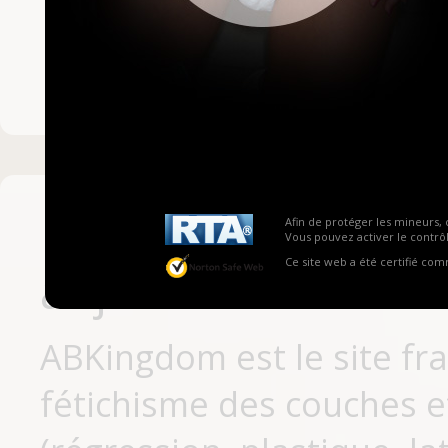
Mot de passe ou no
Pas encore inscrit
Afin de protéger les mineurs, 
Vous pouvez activer le contrôl
Ce site web a été certifié co
aujourd'hui
ABKingdom est le site fr
fétichisme des couches et