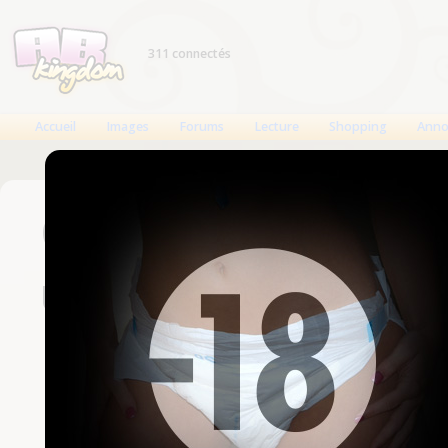
311 connectés
Accueil
Images
Forums
Lecture
Shopping
Anno
Connexion
Un compte est nécessaire
Nom d'utilisateur
Mot de passe