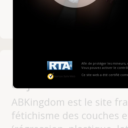
Mot de passe ou no
Pas encore inscrit
Afin de protéger les mineurs, 
Vous pouvez activer le contrôl
Ce site web a été certifié co
aujourd'hui
ABKingdom est le site fr
fétichisme des couches et