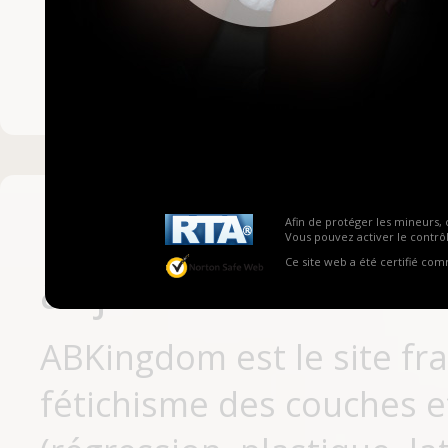
Mot de passe ou no
Pas encore inscrit
Afin de protéger les mineurs, 
Vous pouvez activer le contrôl
Ce site web a été certifié co
aujourd'hui
ABKingdom est le site fr
fétichisme des couches et