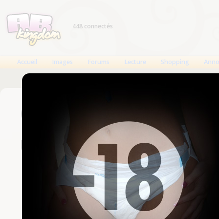
448 connectés
Accueil
Images
Forums
Lecture
Shopping
Anno
Connexion
Un compte est nécessaire
Nom d'utilisateur
Mot de passe