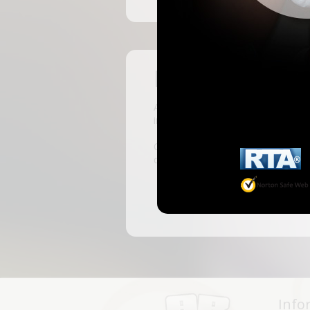
Pas encore insc
ABKingdom est le site français de r
inscrivant, vous pourrez accéder à 
C'est rapide et gratuit, des millie
discussions, faire des rencontres, l
Info