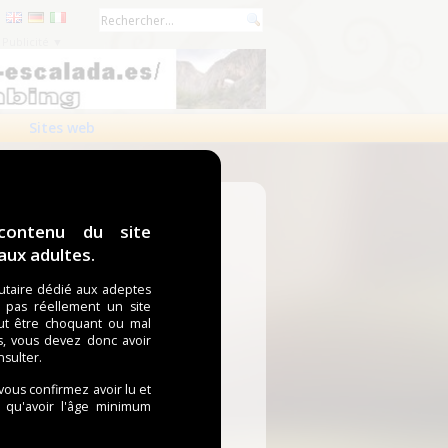
Publicité ▼
Sites web
contenu du site
ux adultes.
taire dédié aux adeptes
t pas réellement un site
ut être choquant ou mal
s, vous devez donc avoir
nsulter.
 vous confirmez avoir lu et
i qu'avoir l'âge minimum