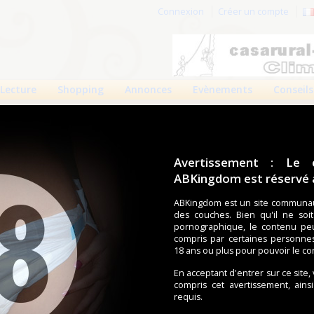
Connexion
Créer un compte
Lecture
Shopping
Annonces
Evènements
Conseils
Avertissement : Le 
ABKingdom est réservé a
r cette page.
ABKingdom est un site communau
des couches. Bien qu'il ne soi
om d'utilisateur
pornographique, le contenu pe
compris par certaines personne
Mot de passe
18 ans ou plus pour pouvoir le co
En acceptant d'entrer sur ce site,
compris cet avertissement, ains
requis.