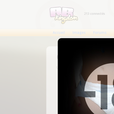
213 connectés
Accueil
Images
Forums
Connexion
Un compte est nécessaire pour voi
N