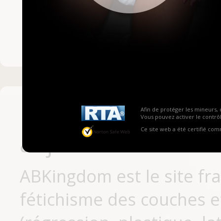
Mot de passe ou no
Pas encore inscrit
Afin de protéger les mineurs, 
Vous pouvez activer le contrôl
Ce site web a été certifié co
aujourd'hui
ABKingdom est le site fr
fétichisme des couches et