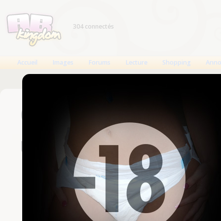
304 connectés
Accueil
Images
Forums
Lecture
Shopping
Anno
Connexion
Un compte est nécessaire
Nom d'utilisateur
Mot de passe