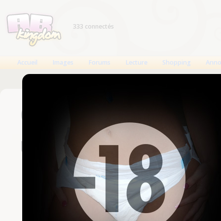
333 connectés
Accueil
Images
Forums
Lecture
Shopping
Anno
Connexion
Un compte est nécessaire
Nom d'utilisateur
Mot de passe