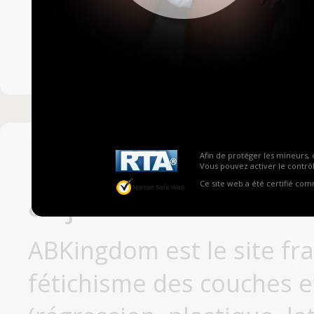
Mot de passe ou no
Pas encore inscrit
Afin de protéger les mineurs, 
Vous pouvez activer le contrôl
Ce site web a été certifié co
aujourd'hui
ABKingdom est le site fr
fétichisme des couches et