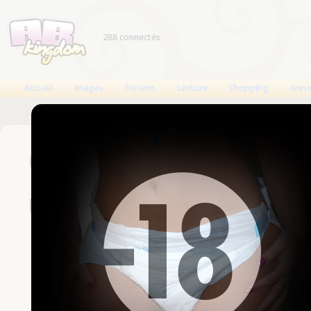
288 connectés
Accueil
Images
Forums
Lecture
Shopping
Anno
Connexion
Un compte est nécessaire
Nom d'utilisateur
Mot de passe