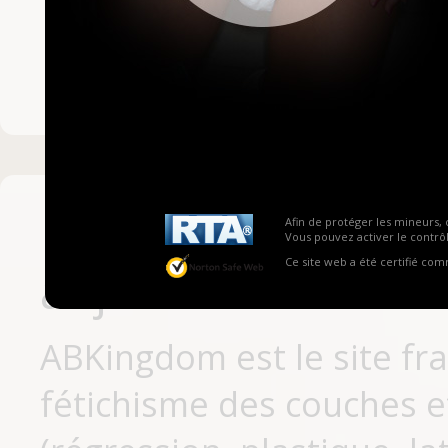
Mot de passe ou no
Pas encore inscrit
Afin de protéger les mineurs, 
Vous pouvez activer le contrôl
Ce site web a été certifié co
aujourd'hui
ABKingdom est le site fr
fétichisme des couches et