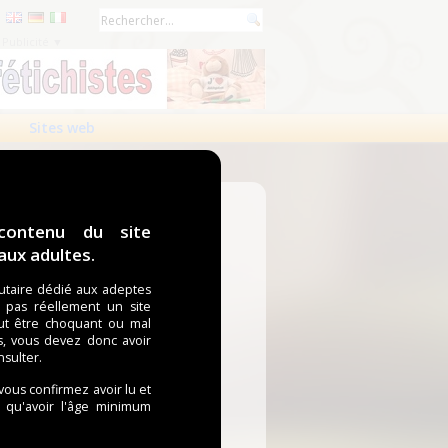
Publicité ▼
Sites web
contenu du site
ux adultes.
taire dédié aux adeptes
t pas réellement un site
ut être choquant ou mal
s, vous devez donc avoir
nsulter.
 vous confirmez avoir lu et
i qu'avoir l'âge minimum