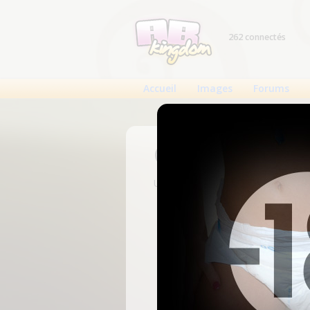
262 connectés
Accueil
Images
Forums
Connexion
Un compte est nécessaire pour voi
N