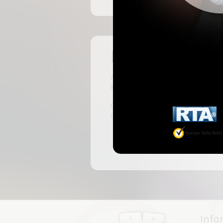
Pas encore insc
ABKingdom est le site français de r
inscrivant, vous pourrez accéder à 
C'est rapide et gratuit, des millie
discussions, faire des rencontres, l
Info