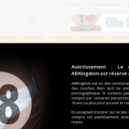
Connexion
Créer un compte
Lecture
Shopping
Annonces
Evènements
Conseils
Avertissement : Le 
ABKingdom est réservé a
r cette page.
ABKingdom est un site communau
des couches. Bien qu'il ne soi
om d'utilisateur
pornographique, le contenu pe
compris par certaines personne
Mot de passe
18 ans ou plus pour pouvoir le co
En acceptant d'entrer sur ce site,
compris cet avertissement, ains
requis.