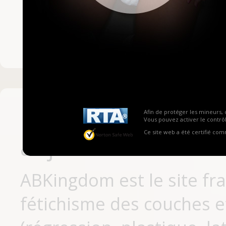
Mot de passe ou no
Pas encore inscrit
Afin de protéger les mineurs, 
Vous pouvez activer le contrôl
Ce site web a été certifié co
aujourd'hui
ABKingdom est le site fr
fétichisme des couches et