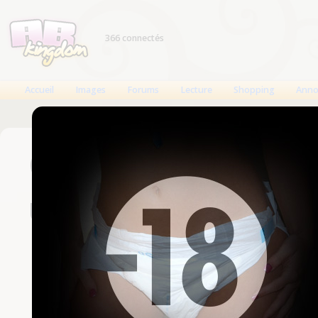
366 connectés
Accueil
Images
Forums
Lecture
Shopping
Anno
Connexion
Un compte est nécessaire
Nom d'utilisateur
Mot de passe