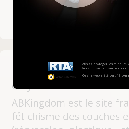
Mot de passe ou no
Pas encore inscrit
Afin de protéger les mineurs, 
Vous pouvez activer le contrôl
Ce site web a été certifié co
aujourd'hui
ABKingdom est le site fr
fétichisme des couches et