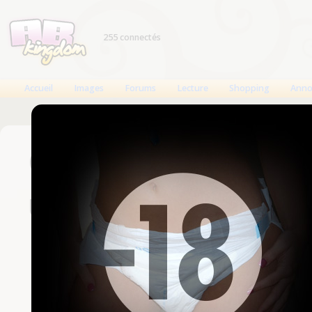
255 connectés
Accueil
Images
Forums
Lecture
Shopping
Anno
Connexion
Un compte est nécessaire
Nom d'utilisateur
Mot de passe