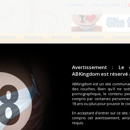
Connexion
Créer un compte
Lecture
Shopping
Annonces
Evènements
Conseils
Avertissement : Le 
ABKingdom est réservé a
r cette page.
ABKingdom est un site communau
des couches. Bien qu'il ne soi
om d'utilisateur
pornographique, le contenu pe
compris par certaines personne
Mot de passe
18 ans ou plus pour pouvoir le co
En acceptant d'entrer sur ce site,
compris cet avertissement, ains
requis.