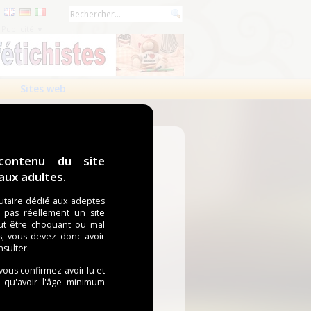
Publicité ▼
Sites web
contenu du site
ux adultes.
taire dédié aux adeptes
t pas réellement un site
ut être choquant ou mal
s, vous devez donc avoir
nsulter.
 vous confirmez avoir lu et
i qu'avoir l'âge minimum