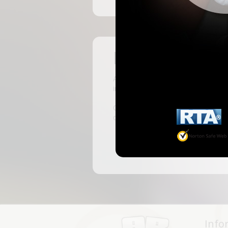
Pas encore insc
ABKingdom est le site français de r
inscrivant, vous pourrez accéder à 
C'est rapide et gratuit, des millie
discussions, faire des rencontres, l
Info