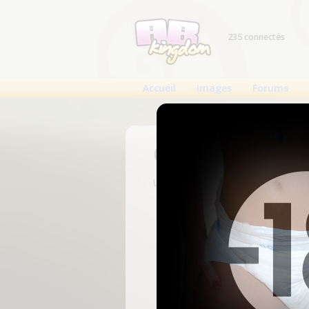
235 connectés
Accueil
Images
Forums
Connexion
Un compte est nécessaire pour voi
N