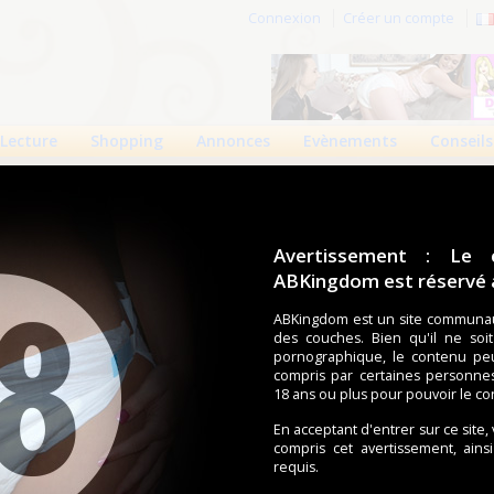
Connexion
Créer un compte
Lecture
Shopping
Annonces
Evènements
Conseils
Avertissement : Le 
ABKingdom est réservé a
r cette page.
ABKingdom est un site communau
des couches. Bien qu'il ne soi
om d'utilisateur
pornographique, le contenu pe
compris par certaines personne
Mot de passe
18 ans ou plus pour pouvoir le co
En acceptant d'entrer sur ce site,
compris cet avertissement, ains
requis.