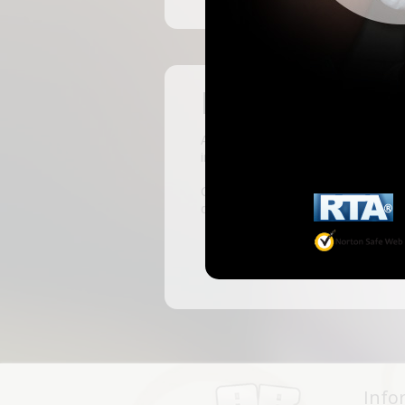
Pas encore insc
ABKingdom est le site français de r
inscrivant, vous pourrez accéder à 
C'est rapide et gratuit, des millie
discussions, faire des rencontres, l
Info