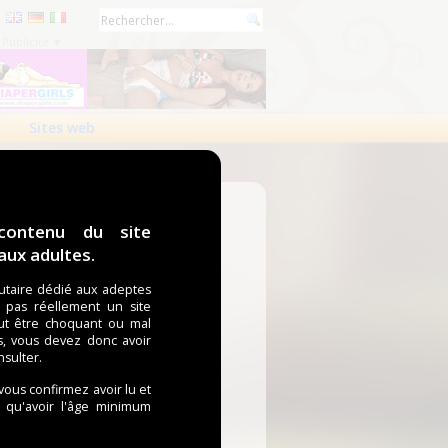
Publicité ▼
Sites web
contenu du site
ux adultes.
taire dédié aux adeptes
t pas réellement un site
ut être choquant ou mal
s, vous devez donc avoir
nsulter.
 vous confirmez avoir lu et
i qu'avoir l'âge minimum