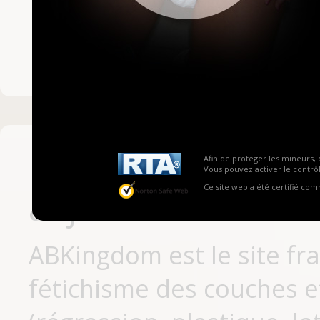
Mot de passe ou no
Pas encore inscrit
Afin de protéger les mineurs, 
Vous pouvez activer le contrôl
Ce site web a été certifié co
aujourd'hui
ABKingdom est le site fr
fétichisme des couches et