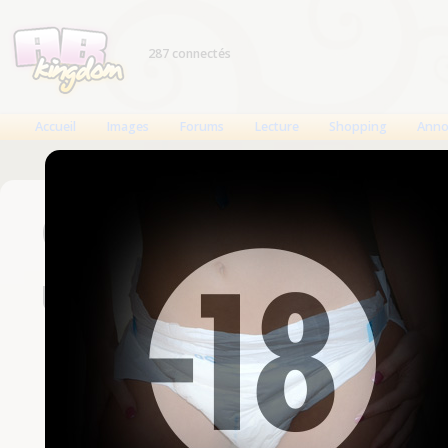
287 connectés
Accueil
Images
Forums
Lecture
Shopping
Anno
Connexion
Un compte est nécessaire
Nom d'utilisateur
Mot de passe