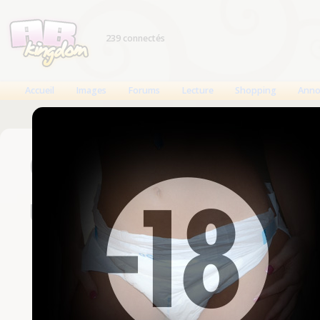
239 connectés
Accueil
Images
Forums
Lecture
Shopping
Anno
Connexion
Un compte est nécessaire
Nom d'utilisateur
Mot de passe