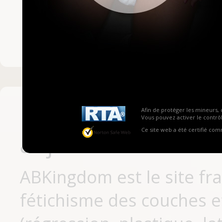
Mot de passe ou no
Pas encore inscrit
Afin de protéger les mineurs, 
Vous pouvez activer le contrôl
Ce site web a été certifié co
aujourd'hui
ABKingdom est le site fr
fétichisme des couches et