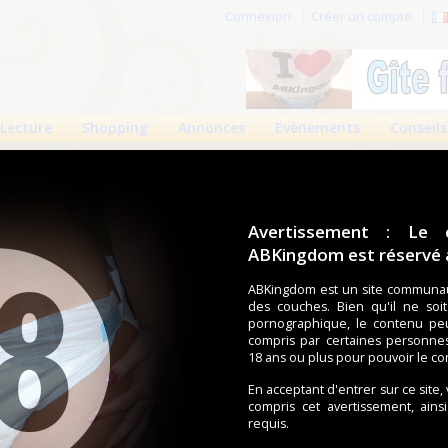
Connexion
Créer un compte
Lecture
Shopping
Annonces
Evènements
Conseils
Avertissement : Le 
ABKingdom est réservé a
r cette page.
ABKingdom est un site communau
des couches. Bien qu'il ne soi
om d'utilisateur
pornographique, le contenu pe
compris par certaines personne
Mot de passe
18 ans ou plus pour pouvoir le co
En acceptant d'entrer sur ce site,
compris cet avertissement, ains
requis.