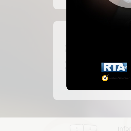
Pas encore insc
ABKingdom est le site français de r
inscrivant, vous pourrez accéder à 
C'est rapide et gratuit, des millie
discussions, faire des rencontres, l
Info