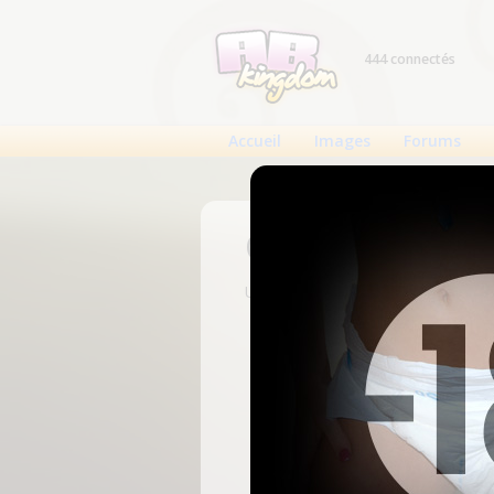
444 connectés
Accueil
Images
Forums
Connexion
Un compte est nécessaire pour voi
N