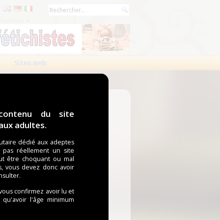
Publicité ▼
Sites web
contenu du site
ux adultes.
taire dédié aux adeptes
t pas réellement un site
ut être choquant ou mal
s, vous devez donc avoir
nsulter.
 vous confirmez avoir lu et
i qu'avoir l'âge minimum