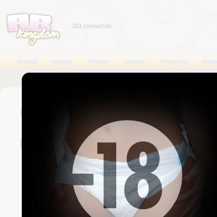
233 connectés
Accueil
Images
Forums
Lecture
Shopping
Anno
Connexion
Un compte est nécessaire
Nom d'utilisateur
Mot de passe