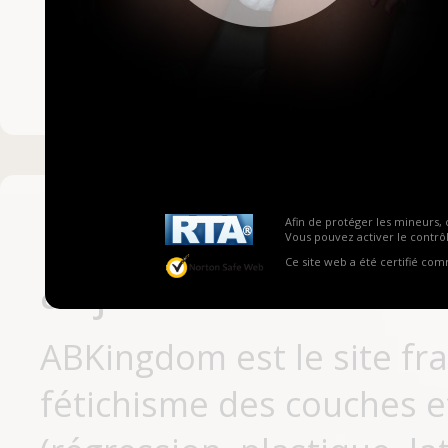
Mot de passe ou no
Pas encore inscrit
Afin de protéger les mineurs, 
Vous pouvez activer le contrôl
Ce site web a été certifié co
aujourd'hui
ABKingdom est le site fr
fétichisme des couches et