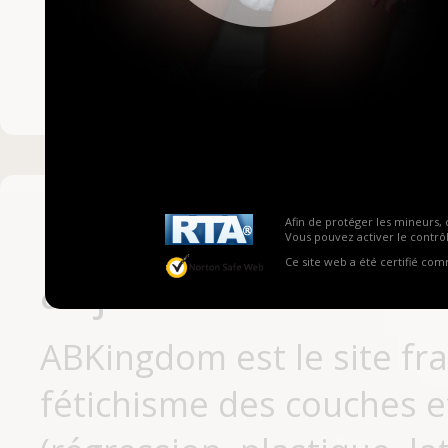
Mot de passe ou no
Pas encore inscrit
Afin de protéger les mineurs, 
Vous pouvez activer le contrôl
Ce site web a été certifié co
aujourd'hui
ABKingdom est le site fr
fétichisme des couches et