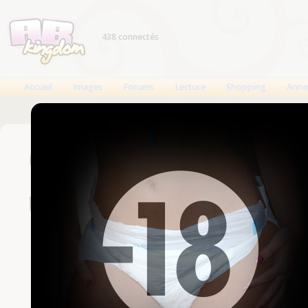
438 connectés
Accueil
Images
Forums
Lecture
Shopping
Anno
Connexion
Un compte est nécessaire
Nom d'utilisateur
Mot de passe