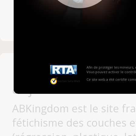
Mot de passe ou no
Pas encore inscrit
Afin de protéger les mineurs, 
Vous pouvez activer le contrôl
Ce site web a été certifié co
aujourd'hui
ABKingdom est le site fr
fétichisme des couches et