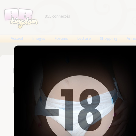
355 connectés
Accueil
Images
Forums
Lecture
Shopping
Anno
Connexion
Un compte est nécessaire
Nom d'utilisateur
Mot de passe