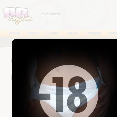
338 connectés
Accueil
Images
Forums
Lecture
Shopping
Anno
Connexion
Un compte est nécessaire
Nom d'utilisateur
Mot de passe