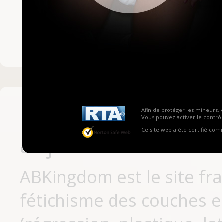
Mot de passe ou no
Pas encore inscrit
Afin de protéger les mineurs, 
Vous pouvez activer le contrôl
Ce site web a été certifié co
aujourd'hui
ABKingdom est le site fr
fétichisme des couches et