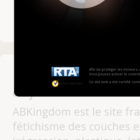
Mot de passe ou no
Pas encore inscrit
Afin de protéger les mineurs, 
Vous pouvez activer le contrôl
Ce site web a été certifié co
aujourd'hui
ABKingdom est le site fr
fétichisme des couches et