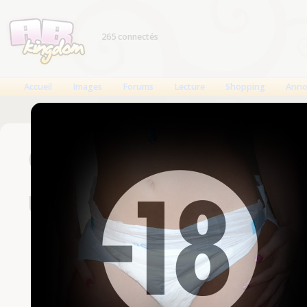
265 connectés
Accueil
Images
Forums
Lecture
Shopping
Anno
Connexion
Un compte est nécessaire
Nom d'utilisateur
Mot de passe