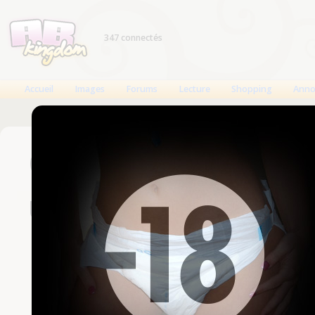
347 connectés
Accueil
Images
Forums
Lecture
Shopping
Anno
Connexion
Un compte est nécessaire
Nom d'utilisateur
Mot de passe