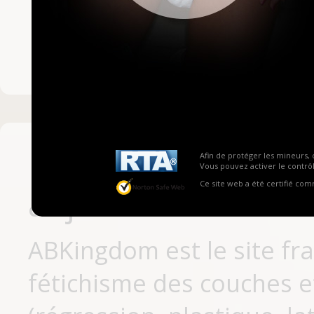
Mot de passe ou no
Pas encore inscrit
Afin de protéger les mineurs, 
Vous pouvez activer le contrôl
Ce site web a été certifié co
aujourd'hui
ABKingdom est le site fr
fétichisme des couches et