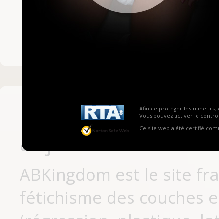
Mot de passe ou no
Pas encore inscrit
Afin de protéger les mineurs, 
Vous pouvez activer le contrôl
Ce site web a été certifié co
aujourd'hui
ABKingdom est le site fr
fétichisme des couches et