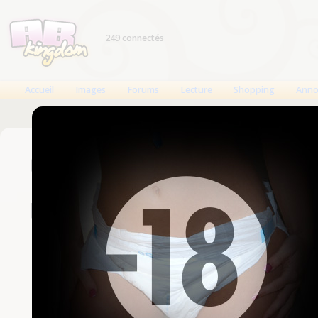
249 connectés
Accueil
Images
Forums
Lecture
Shopping
Anno
Connexion
Un compte est nécessaire
Nom d'utilisateur
Mot de passe