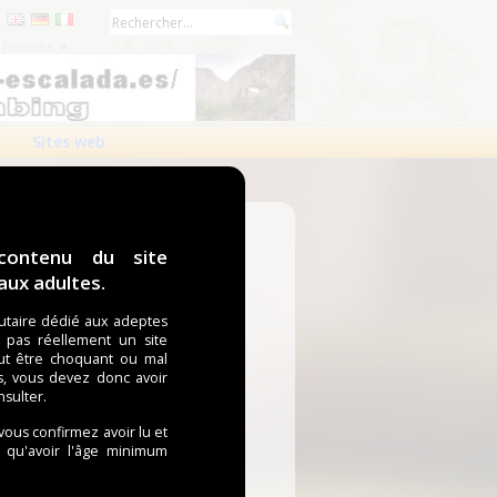
Publicité ▼
Sites web
contenu du site
ux adultes.
taire dédié aux adeptes
t pas réellement un site
ut être choquant ou mal
s, vous devez donc avoir
nsulter.
 vous confirmez avoir lu et
i qu'avoir l'âge minimum