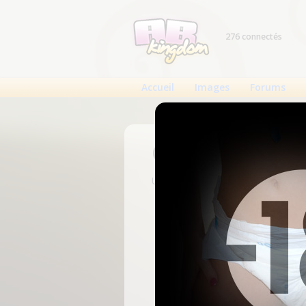
276 connectés
Accueil
Images
Forums
Connexion
Un compte est nécessaire pour voi
N