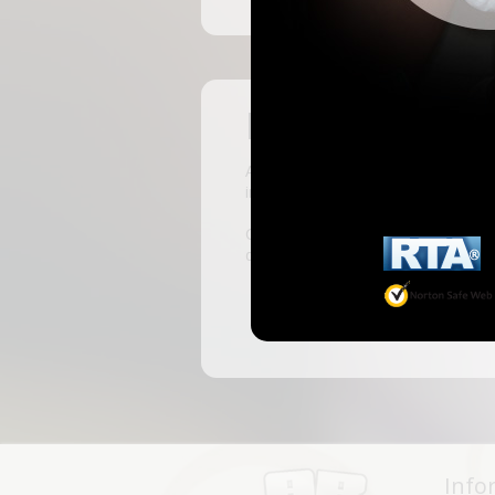
Pas encore insc
ABKingdom est le site français de r
inscrivant, vous pourrez accéder à 
C'est rapide et gratuit, des millie
discussions, faire des rencontres, l
Info