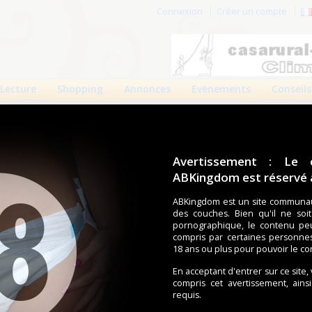
Connexion
Créer un compte
Lecture
Shopping
Annonces
Evènements
Conseils
Avertissement : Le 
ABKingdom est réservé a
r cette page.
ABKingdom est un site communau
des couches. Bien qu'il ne soi
om d'utilisateur
pornographique, le contenu pe
compris par certaines personne
Mot de passe
18 ans ou plus pour pouvoir le co
En acceptant d'entrer sur ce site,
compris cet avertissement, ains
requis.