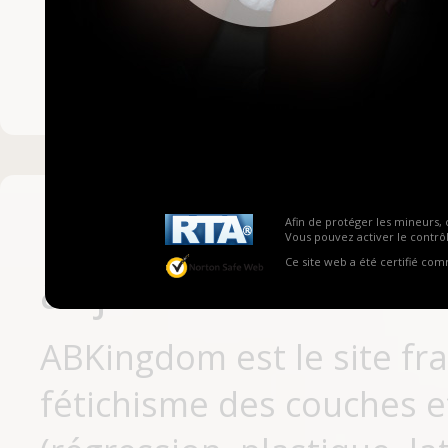
Mot de passe ou no
Pas encore inscrit
Afin de protéger les mineurs, 
Vous pouvez activer le contrôl
Ce site web a été certifié co
aujourd'hui
ABKingdom est le site fr
fétichisme des couches et