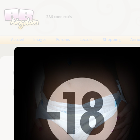
386 connectés
Accueil
Images
Forums
Lecture
Shopping
Anno
Connexion
Un compte est nécessaire
Nom d'utilisateur
Mot de passe