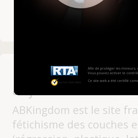
Mot de passe ou no
Pas encore inscrit
Afin de protéger les mineurs, 
Vous pouvez activer le contrôl
Ce site web a été certifié co
aujourd'hui
ABKingdom est le site fr
fétichisme des couches et