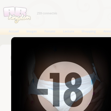
259 connectés
Accueil
Images
Forums
Lecture
Shopping
Anno
Connexion
Un compte est nécessaire
Nom d'utilisateur
Mot de passe