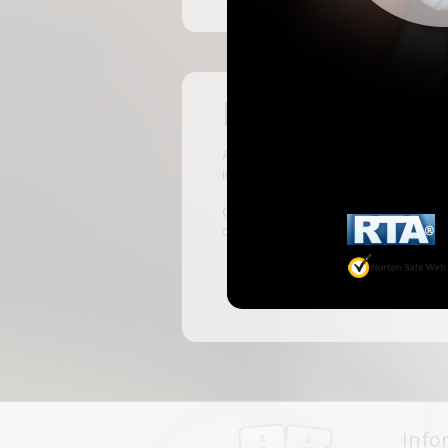
Pas encore insc
ABKingdom est le site français de r
inscrivant, vous pourrez accéder à 
C'est rapide et gratuit, des millie
discussions, faire des rencontres, l
Info