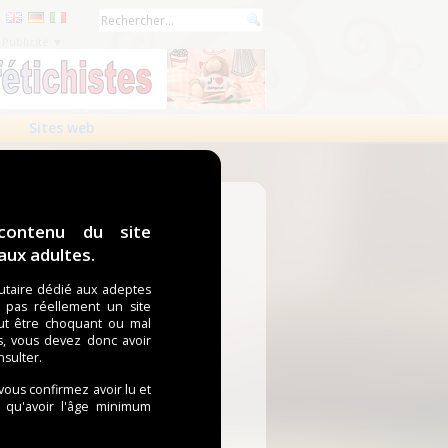
Publicité ▼
Sites web
contenu du site
ux adultes.
taire dédié aux adeptes
t pas réellement un site
ut être choquant ou mal
s, vous devez donc avoir
nsulter.
 vous confirmez avoir lu et
i qu'avoir l'âge minimum