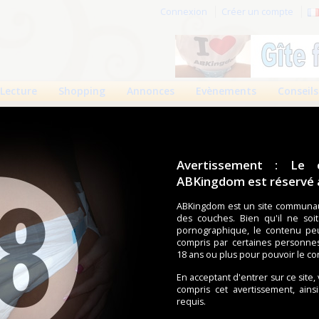
Connexion
Créer un compte
Lecture
Shopping
Annonces
Evènements
Conseils
Avertissement : Le 
ABKingdom est réservé a
r cette page.
ABKingdom est un site communau
des couches. Bien qu'il ne soi
om d'utilisateur
pornographique, le contenu pe
compris par certaines personne
Mot de passe
18 ans ou plus pour pouvoir le co
En acceptant d'entrer sur ce site,
compris cet avertissement, ains
requis.