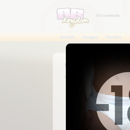
315 connectés
Accueil
Images
Forums
Connexion
Un compte est nécessaire pour voi
N