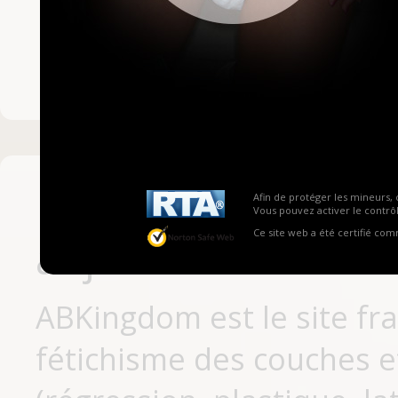
Mot de passe ou no
Pas encore inscrit
Afin de protéger les mineurs, 
Vous pouvez activer le contrôl
Ce site web a été certifié co
aujourd'hui
ABKingdom est le site fr
fétichisme des couches et