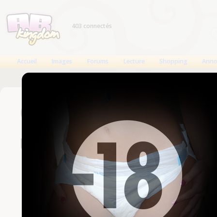
403 connectés
Accueil
Images
Forums
Lecture
Shopping
Anno
Connexion
Un compte est nécessaire
Nom d'utilisateur
Mot de passe