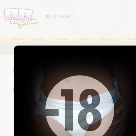
285 connectés
Accueil
Images
Forums
Lecture
Shopping
Anno
Connexion
Un compte est nécessaire
Nom d'utilisateur
Mot de passe