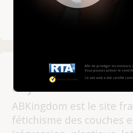
Mot de passe ou no
Pas encore inscrit
Afin de protéger les mineurs, 
Vous pouvez activer le contrôl
Ce site web a été certifié co
aujourd'hui
ABKingdom est le site fr
fétichisme des couches et