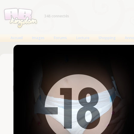
348 connectés
Accueil
Images
Forums
Lecture
Shopping
Anno
Connexion
Un compte est nécessaire
Nom d'utilisateur
Mot de passe