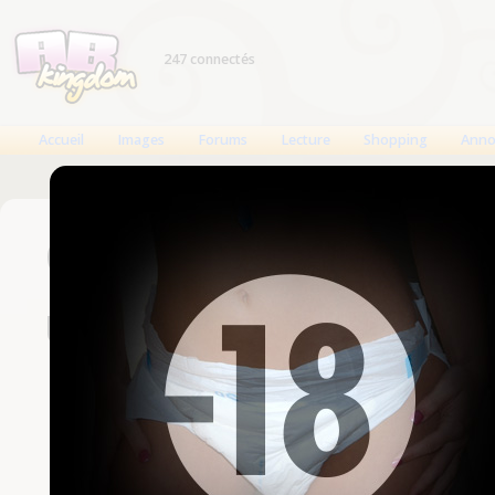
247 connectés
Accueil
Images
Forums
Lecture
Shopping
Anno
Connexion
Un compte est nécessaire
Nom d'utilisateur
Mot de passe