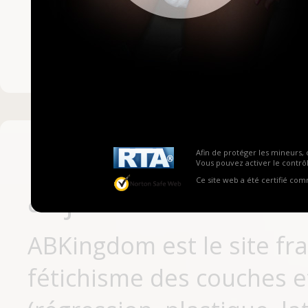
Mot de passe ou no
Pas encore inscrit
Afin de protéger les mineurs, 
Vous pouvez activer le contrôl
Ce site web a été certifié co
aujourd'hui
ABKingdom est le site fr
fétichisme des couches et