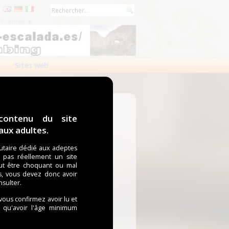
Publicité ▼
Sites web
contenu du site
ux adultes.
taire dédié aux adeptes
t pas réellement un site
ut être choquant ou mal
s, vous devez donc avoir
nsulter.
 vous confirmez avoir lu et
i qu'avoir l'âge minimum