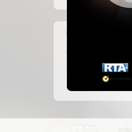
Pas encore insc
ABKingdom est le site français de r
inscrivant, vous pourrez accéder à 
C'est rapide et gratuit, des millie
discussions, faire des rencontres, l
Info