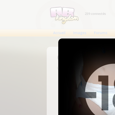
239 connectés
Accueil
Images
Forums
Connexion
Un compte est nécessaire pour voi
N