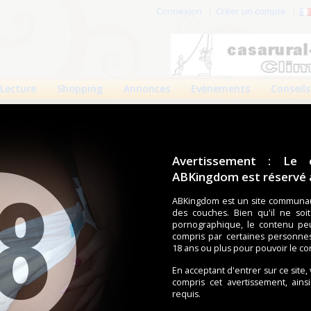
Connexion
Créer un compte
Lecture
Shopping
Annonces
Evènements
Conseils
Avertissement : Le 
ABKingdom est réservé a
r cette page.
ABKingdom est un site communau
des couches. Bien qu'il ne soi
om d'utilisateur
pornographique, le contenu pe
compris par certaines personne
Mot de passe
18 ans ou plus pour pouvoir le co
En acceptant d'entrer sur ce site,
compris cet avertissement, ains
requis.