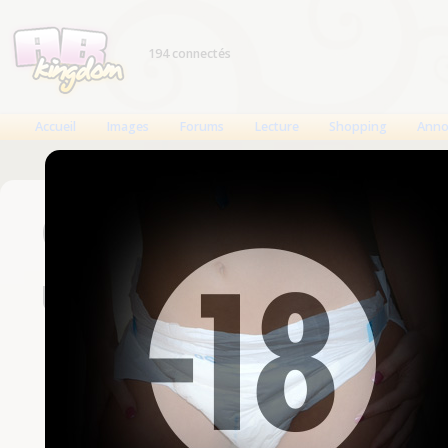
194 connectés
Accueil
Images
Forums
Lecture
Shopping
Anno
Connexion
Un compte est nécessaire
Nom d'utilisateur
Mot de passe