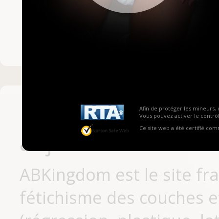
Mot de passe ou no
Pas encore inscrit
Afin de protéger les mineurs, 
Vous pouvez activer le contrôl
Ce site web a été certifié co
aujourd'hui
ABKingdom est le site fr
fétichisme des couches et