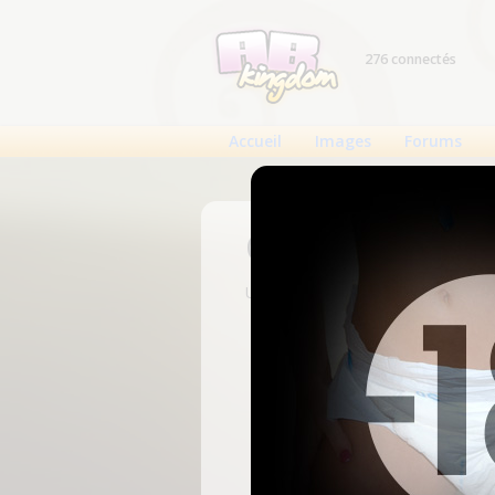
276 connectés
Accueil
Images
Forums
Connexion
Un compte est nécessaire pour voi
N