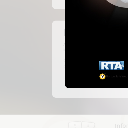
Pas encore insc
ABKingdom est le site français de r
inscrivant, vous pourrez accéder à 
C'est rapide et gratuit, des millie
discussions, faire des rencontres, l
Info