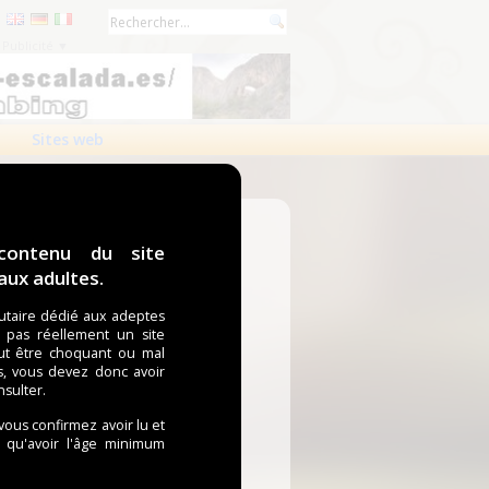
Publicité ▼
Sites web
contenu du site
ux adultes.
taire dédié aux adeptes
t pas réellement un site
ut être choquant ou mal
s, vous devez donc avoir
nsulter.
 vous confirmez avoir lu et
i qu'avoir l'âge minimum