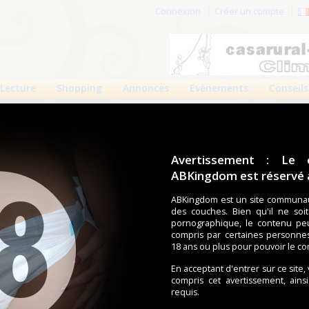
Connexion
Créer un compte
Lecture
Shopping
Annonces
Evènements
Conseils
Avertissement : Le 
ABKingdom est réservé a
r cette page.
ABKingdom est un site communau
des couches. Bien qu'il ne soi
om d'utilisateur
pornographique, le contenu pe
compris par certaines personne
Mot de passe
18 ans ou plus pour pouvoir le co
En acceptant d'entrer sur ce site,
compris cet avertissement, ains
requis.