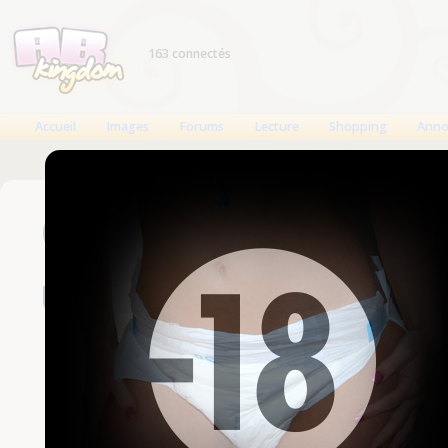
163 connectés
Accueil
Images
Forums
Lecture
Shopping
Anno
Connexion
Un compte est nécessaire
Nom d'utilisateur
Mot de passe