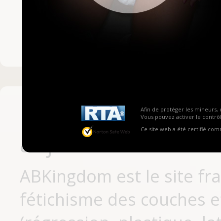
Mot de passe ou no
Pas encore inscrit
Afin de protéger les mineurs, 
Vous pouvez activer le contrôl
Ce site web a été certifié co
aujourd'hui
ABKingdom est le site fr
fétichisme des couches et