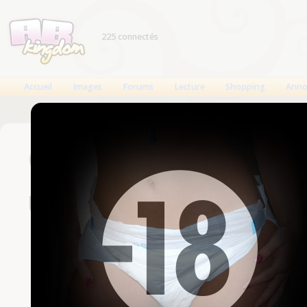
225 connectés
Accueil
Images
Forums
Lecture
Shopping
Anno
Connexion
Un compte est nécessaire
Nom d'utilisateur
Mot de passe