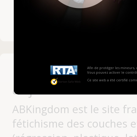
Mot de passe ou no
Pas encore inscrit
Afin de protéger les mineurs, 
Vous pouvez activer le contrôl
Ce site web a été certifié co
aujourd'hui
ABKingdom est le site fr
fétichisme des couches et