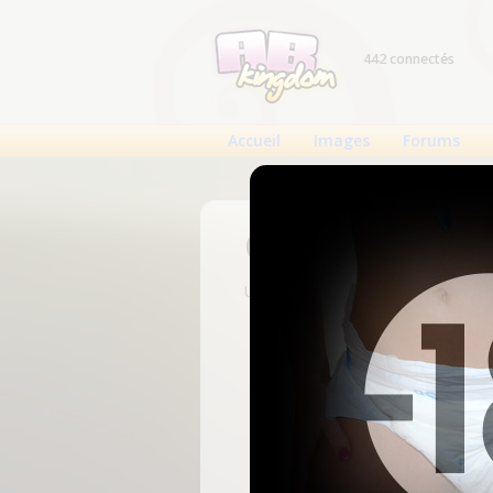
442 connectés
Accueil
Images
Forums
Connexion
Un compte est nécessaire pour voi
N