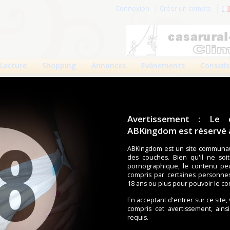
Connexion
Créer un compte
Lecture
Shopping
Annonces
Evènements
Conseils
Avertissement : Le 
ABKingdom est réservé a
r cette page.
ABKingdom est un site communau
des couches. Bien qu'il ne soi
om d'utilisateur
pornographique, le contenu pe
compris par certaines personne
Mot de passe
18 ans ou plus pour pouvoir le co
En acceptant d'entrer sur ce site,
compris cet avertissement, ains
requis.