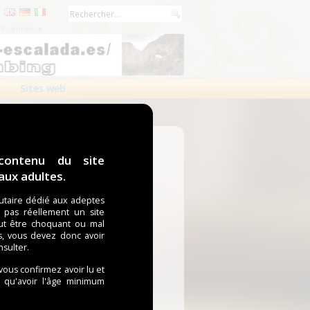
Publicité ▼
Sites web
contenu du site
ux adultes.
taire dédié aux adeptes
t pas réellement un site
ut être choquant ou mal
s, vous devez donc avoir
nsulter.
 vous confirmez avoir lu et
i qu'avoir l'âge minimum