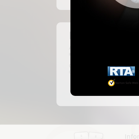
Pas encore insc
ABKingdom est le site français de r
inscrivant, vous pourrez accéder à 
C'est rapide et gratuit, des millie
discussions, faire des rencontres, l
Info