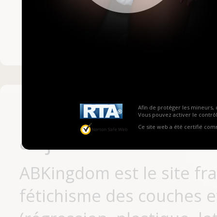
Mot de passe ou no
Pas encore inscrit
Afin de protéger les mineurs, 
Vous pouvez activer le contrôl
Ce site web a été certifié co
aujourd'hui
ABKingdom est le site fr
fétichisme des couches et