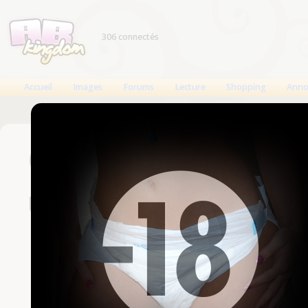
306 connectés
Accueil
Images
Forums
Lecture
Shopping
Anno
Connexion
Un compte est nécessaire
Nom d'utilisateur
Mot de passe