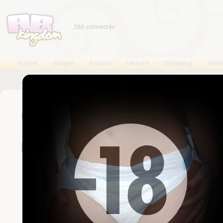
386 connectés
Accueil
Images
Forums
Lecture
Shopping
Anno
Connexion
Un compte est nécessaire
Nom d'utilisateur
Mot de passe