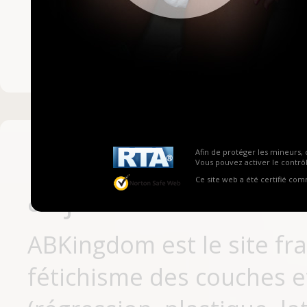
Mot de passe ou no
Pas encore inscrit
Afin de protéger les mineurs, 
Vous pouvez activer le contrôl
Ce site web a été certifié co
aujourd'hui
ABKingdom est le site fr
fétichisme des couches et