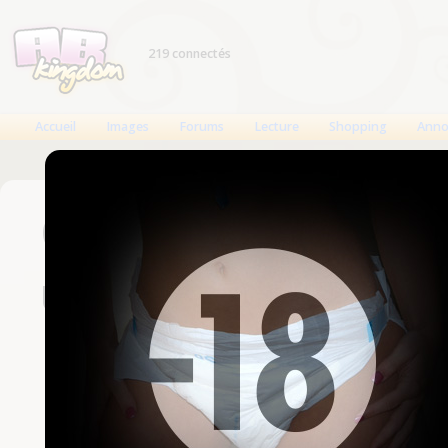
219 connectés
Accueil
Images
Forums
Lecture
Shopping
Anno
Connexion
Un compte est nécessaire
Nom d'utilisateur
Mot de passe