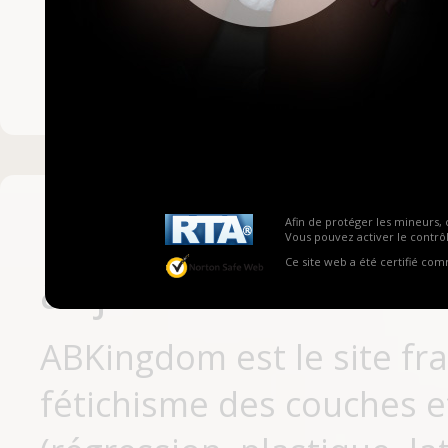
Mot de passe ou no
Pas encore inscrit
Afin de protéger les mineurs, 
Vous pouvez activer le contrôl
Ce site web a été certifié co
aujourd'hui
ABKingdom est le site fr
fétichisme des couches et