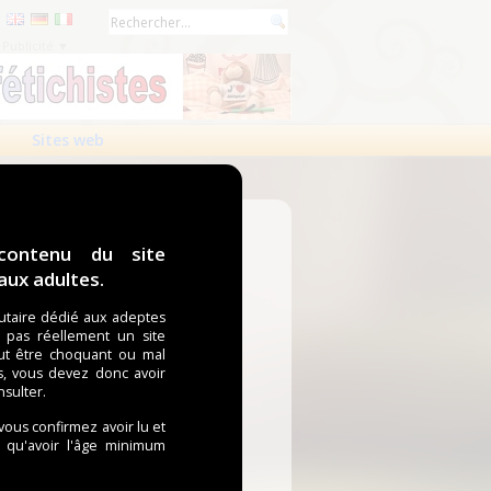
Publicité ▼
Sites web
contenu du site
ux adultes.
taire dédié aux adeptes
t pas réellement un site
ut être choquant ou mal
s, vous devez donc avoir
nsulter.
 vous confirmez avoir lu et
i qu'avoir l'âge minimum