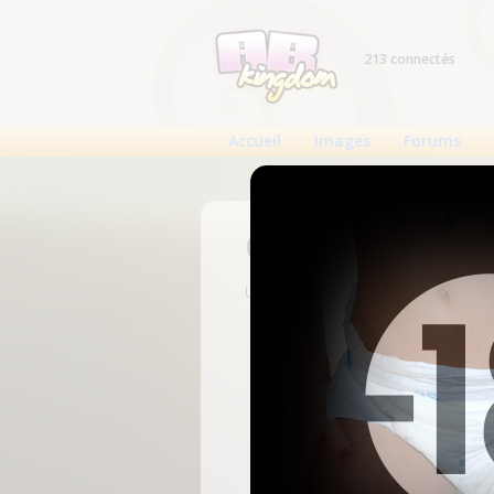
213 connectés
Accueil
Images
Forums
Connexion
Un compte est nécessaire pour voi
N