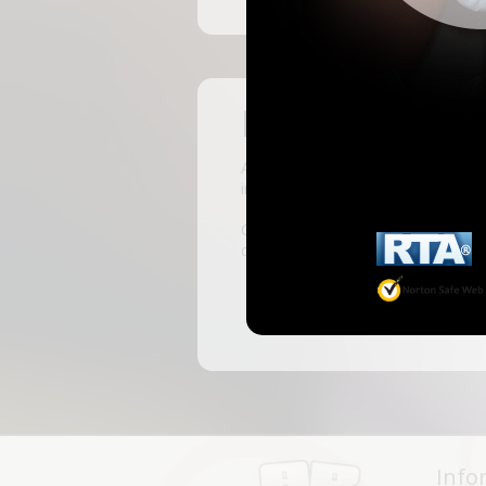
Pas encore insc
ABKingdom est le site français de r
inscrivant, vous pourrez accéder à 
C'est rapide et gratuit, des millie
discussions, faire des rencontres, l
Info