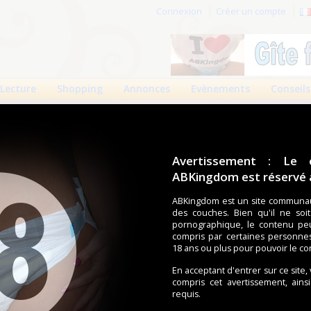
Connexion
Créer un compte
Lecture
Shopping
Annonces
Evènements
Conseils
Avertissement : Le 
ABKingdom est réservé a
r cette page.
ABKingdom est un site communau
des couches. Bien qu'il ne soi
om d'utilisateur
pornographique, le contenu pe
compris par certaines personne
Mot de passe
18 ans ou plus pour pouvoir le co
En acceptant d'entrer sur ce site,
compris cet avertissement, ains
requis.