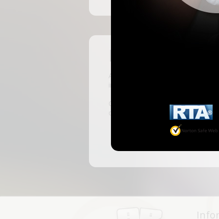
Pas encore insc
ABKingdom est le site français de r
inscrivant, vous pourrez accéder à 
C'est rapide et gratuit, des millie
discussions, faire des rencontres, l
Info