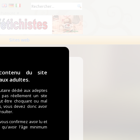
Publicité ▼
Sites web
contenu du site
ux adultes.
taire dédié aux adeptes
t pas réellement un site
ut être choquant ou mal
s, vous devez donc avoir
nsulter.
 vous confirmez avoir lu et
i qu'avoir l'âge minimum