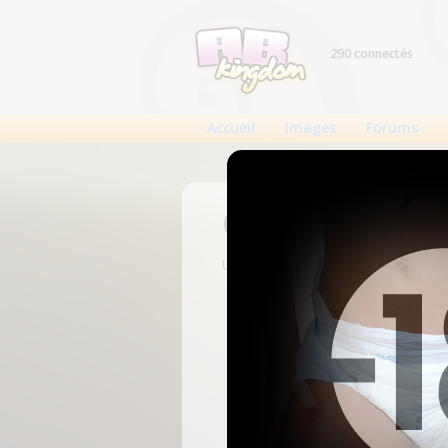
290 connectés
Accueil
Images
Forums
Connexion
Un compte est nécessaire pour voi
N