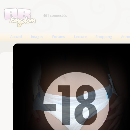
461 connectés
Accueil
Images
Forums
Lecture
Shopping
Anno
Connexion
Un compte est nécessaire
Nom d'utilisateur
Mot de passe