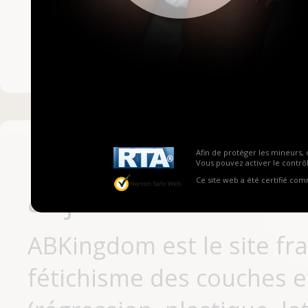
Mot de passe ou no
Pas encore inscrit
Afin de protéger les mineurs, 
Vous pouvez activer le contrôl
Ce site web a été certifié co
aujourd'hui
ABKingdom est le site fr
fétichisme des couches et