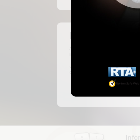
Pas encore insc
ABKingdom est le site français de r
inscrivant, vous pourrez accéder à 
C'est rapide et gratuit, des millie
discussions, faire des rencontres, l
Info