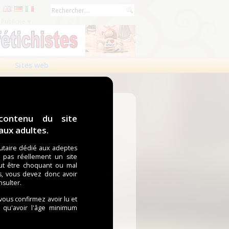
Publicité ▼
Sites web
contenu du site
ux adultes.
taire dédié aux adeptes
t pas réellement un site
ut être choquant ou mal
s, vous devez donc avoir
nsulter.
 vous confirmez avoir lu et
i qu'avoir l'âge minimum