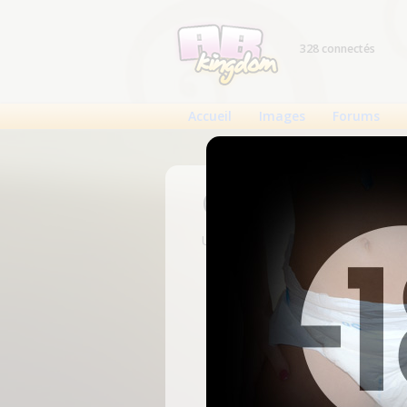
328 connectés
Accueil
Images
Forums
Connexion
Un compte est nécessaire pour voi
N