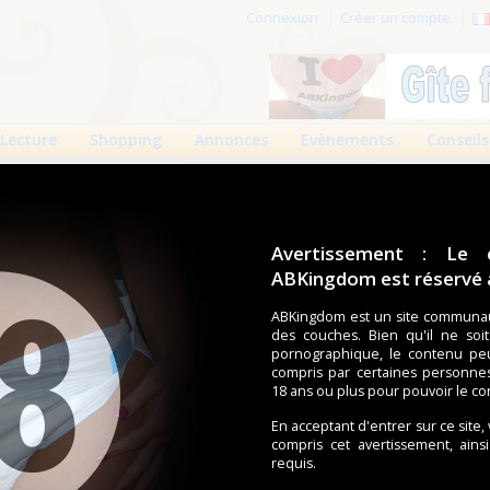
Connexion
Créer un compte
Lecture
Shopping
Annonces
Evènements
Conseils
Avertissement : Le 
ABKingdom est réservé a
r cette page.
ABKingdom est un site communau
des couches. Bien qu'il ne soi
om d'utilisateur
pornographique, le contenu pe
compris par certaines personne
Mot de passe
18 ans ou plus pour pouvoir le co
En acceptant d'entrer sur ce site,
compris cet avertissement, ains
requis.