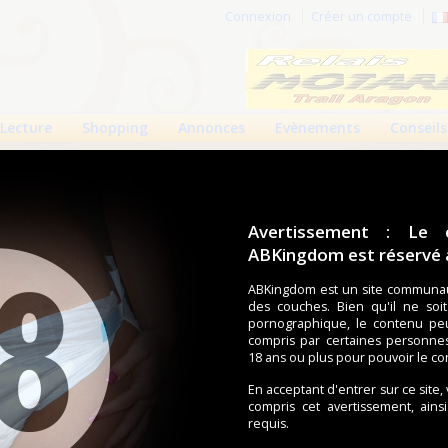
Connexion
Créer un compte
Lecture
Shopping
Annonces
Evènements
Conseils
Avertissement : Le 
ABKingdom est réservé a
r cette page.
ABKingdom est un site communau
des couches. Bien qu'il ne soi
om d'utilisateur
pornographique, le contenu pe
compris par certaines personne
Mot de passe
18 ans ou plus pour pouvoir le co
En acceptant d'entrer sur ce site,
compris cet avertissement, ains
requis.