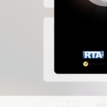
Pas encore insc
ABKingdom est le site français de r
inscrivant, vous pourrez accéder à 
C'est rapide et gratuit, des millie
discussions, faire des rencontres, l
Info