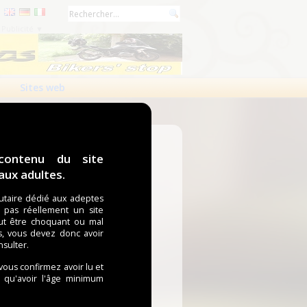
Publicité ▼
Sites web
contenu du site
ux adultes.
taire dédié aux adeptes
t pas réellement un site
ut être choquant ou mal
s, vous devez donc avoir
nsulter.
 vous confirmez avoir lu et
i qu'avoir l'âge minimum