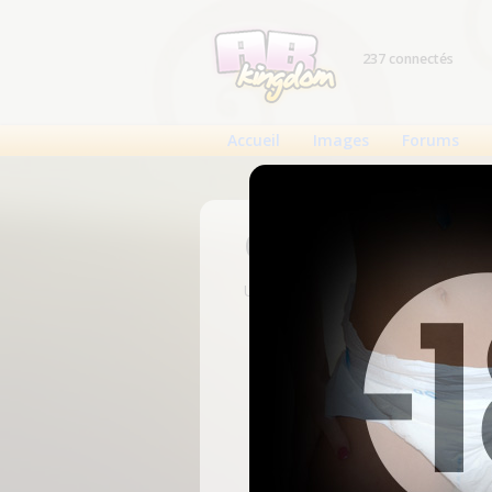
237 connectés
Accueil
Images
Forums
Connexion
Un compte est nécessaire pour voi
N