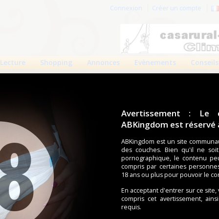
Connexion
Créer un compte
Lecture
Shopping
Annonces
Evènements
Conseils
Avertissement : Le 
ABKingdom est réservé a
r cette page.
ABKingdom est un site communau
des couches. Bien qu'il ne soi
om d'utilisateur
pornographique, le contenu pe
compris par certaines personne
Mot de passe
18 ans ou plus pour pouvoir le co
En acceptant d'entrer sur ce site,
compris cet avertissement, ains
requis.