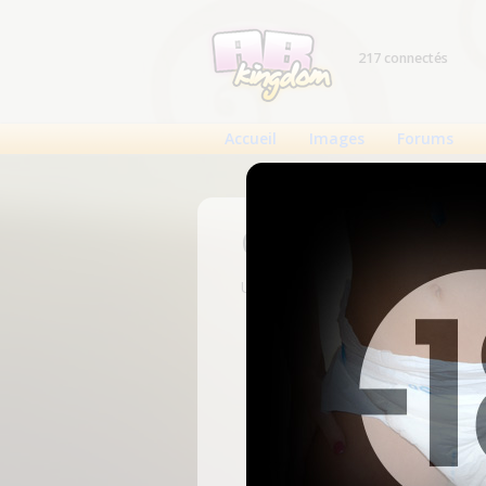
217 connectés
Accueil
Images
Forums
Connexion
Un compte est nécessaire pour voi
N