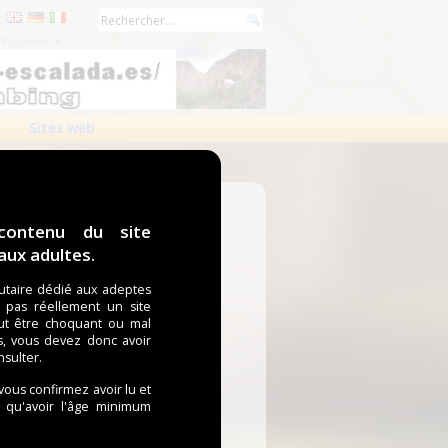
Publicité ▼
Sites web
contenu du site
ux adultes.
taire dédié aux adeptes
t pas réellement un site
ut être choquant ou mal
s, vous devez donc avoir
nsulter.
 vous confirmez avoir lu et
i qu'avoir l'âge minimum