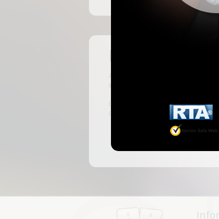
Pas encore insc
ABKingdom est le site français de r
inscrivant, vous pourrez accéder à 
C'est rapide et gratuit, des millie
discussions, faire des rencontres, l
Info